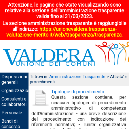
Attenzione, le pagine che state visualizzando sono
relative alla sezione dell'amministrazione trasparente
valida fino al 31/03/2023.
La sezione amministrazione trasparente è raggiungibile
all'indirizzo:
https://unionevaldera.trasparenza-
valutazione-merito.it/web/trasparenza/trasparenza
.
Disposizioni
Ti trovi in:
Amministrazione Trasparente
> Attivita' e
procedimenti
generali
Organizzazione
Tipologie di procedimento
Questa sezione contiene, per
Consulenti e
ciascuna tipologia di procedimento
collaboratori
amministrativo di competenza
Personale
dell'Amministrazione: - una breve descrizione
del procedimento con indicazione dei
Bandi di
riferimenti normativi; - l'unita' organizzativa
concorso