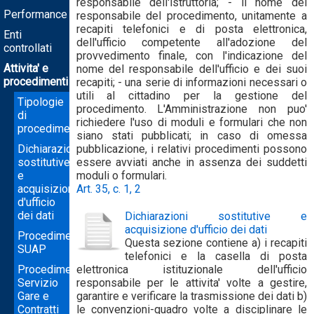
responsabile dell'istruttoria; - il nome del
Performance
responsabile del procedimento, unitamente a
recapiti telefonici e di posta elettronica,
Enti
dell'ufficio competente all'adozione del
controllati
provvedimento finale, con l'indicazione del
Attivita' e
nome del responsabile dell'ufficio e dei suoi
procedimenti
recapiti; - una serie di informazioni necessari o
utili al cittadino per la gestione del
Tipologie
procedimento. L'Amministrazione non puo'
di
richiedere l'uso di moduli e formulari che non
procedimento
siano stati pubblicati; in caso di omessa
Dichiarazioni
pubblicazione, i relativi procedimenti possono
sostitutive
essere avviati anche in assenza dei suddetti
e
moduli o formulari.
acquisizione
Art. 35, c. 1, 2
d'ufficio
dei dati
Dichiarazioni sostitutive e
acquisizione d'ufficio dei dati
Procedimenti
Questa sezione contiene a) i recapiti
SUAP
telefonici e la casella di posta
Procedimenti
elettronica istituzionale dell'ufficio
Servizio
responsabile per le attivita' volte a gestire,
Gare e
garantire e verificare la trasmissione dei dati b)
Contratti
le convenzioni-quadro volte a disciplinare le