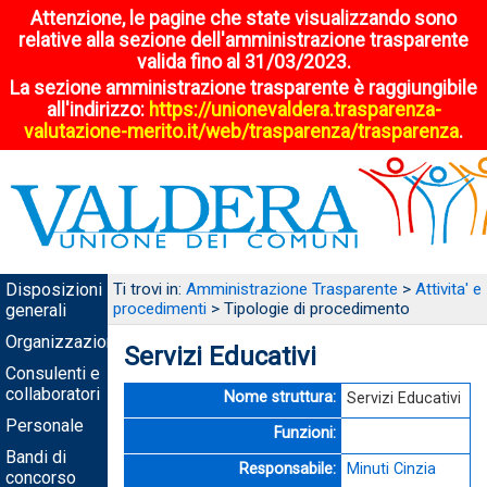
Attenzione, le pagine che state visualizzando sono
relative alla sezione dell'amministrazione trasparente
valida fino al 31/03/2023.
La sezione amministrazione trasparente è raggiungibile
all'indirizzo:
https://unionevaldera.trasparenza-
valutazione-merito.it/web/trasparenza/trasparenza
.
Disposizioni
Ti trovi in:
Amministrazione Trasparente
>
Attivita' e
procedimenti
> Tipologie di procedimento
generali
Organizzazione
Servizi Educativi
Consulenti e
collaboratori
Nome struttura
Servizi Educativi
Personale
Funzioni
Bandi di
Responsabile
Minuti Cinzia
concorso