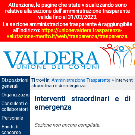
Attenzione, le pagine che state visualizzando sono
relative alla sezione dell'amministrazione trasparente
valida fino al 31/03/2023.
La sezione amministrazione trasparente è raggiungibile
all'indirizzo:
https://unionevaldera.trasparenza-
valutazione-merito.it/web/trasparenza/trasparenza
.
Disposizioni
Ti trovi in:
Amministrazione Trasparente
> Interventi
straordinari e di emergenza
generali
Organizzazione
Interventi straordinari e di
Consulenti e
emergenza
collaboratori
Personale
Sezione non ancora compilata.
Bandi di
concorso