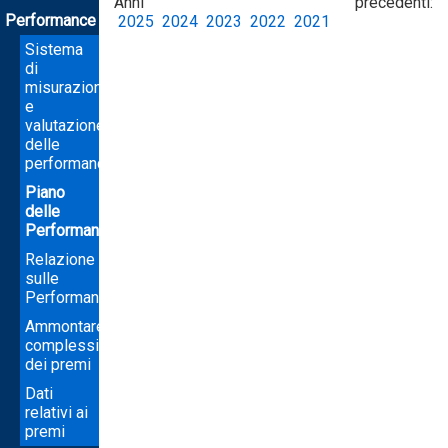
Anni precedenti:
Performance
2025
2024
2023
2022
2021
Sistema
di
misurazione
e
valutazione
delle
performance
Piano
delle
Performance
Relazione
sulle
Performance
Ammontare
complessivo
dei premi
Dati
relativi ai
premi