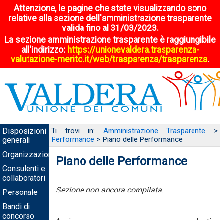
Attenzione, le pagine che state visualizzando sono
relative alla sezione dell'amministrazione trasparente
valida fino al 31/03/2023.
La sezione amministrazione trasparente è raggiungibile
all'indirizzo:
https://unionevaldera.trasparenza-
valutazione-merito.it/web/trasparenza/trasparenza
.
Disposizioni
Ti trovi in:
Amministrazione Trasparente
>
Performance
> Piano delle Performance
generali
Organizzazione
Piano delle Performance
Consulenti e
collaboratori
Sezione non ancora compilata.
Personale
Bandi di
concorso